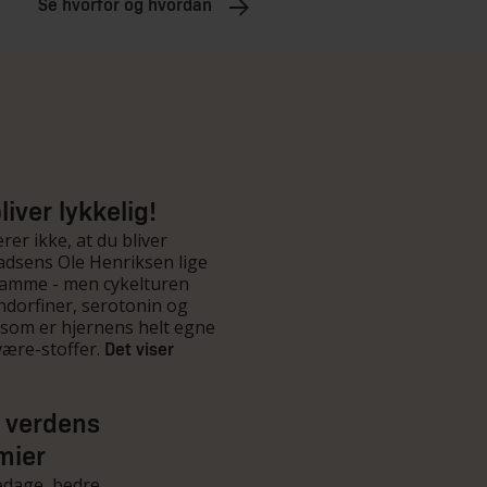
Se hvorfor og hvordan
liver lykkelig!
rer ikke, at du bliver
adsens Ole Henriksen lige
samme - men cykelturen
ndorfiner, serotonin og
som er hjernens helt egne
være-stoffer.
Det viser
r verdens
mier
edage, bedre