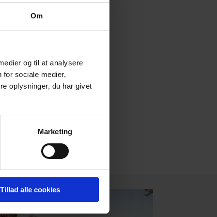
Om
 medier og til at analysere
 for sociale medier,
e oplysninger, du har givet
ierne:
45,85 km
Marketing
LET
Tillad alle cookies