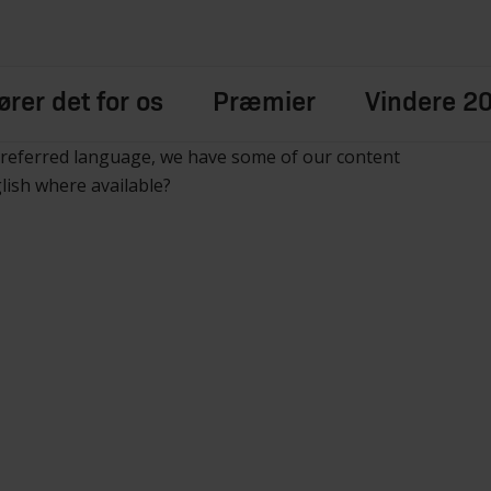
rer det for os
Præmier
Vindere 2
preferred language, we have some of our content
glish where available?