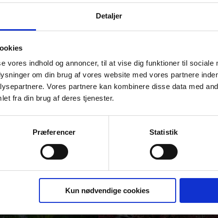
Detaljer
ookies
se vores indhold og annoncer, til at vise dig funktioner til sociale
plysninger om din brug af vores website med vores partnere inden
ysepartnere. Vores partnere kan kombinere disse data med andr
n har vi sat imponerende spor på cykelst
et fra din brug af deres tjenester.
639.696
9.050.2
Præferencer
Statistik
CYKELDAGE
CYK
Kun nødvendige cookies