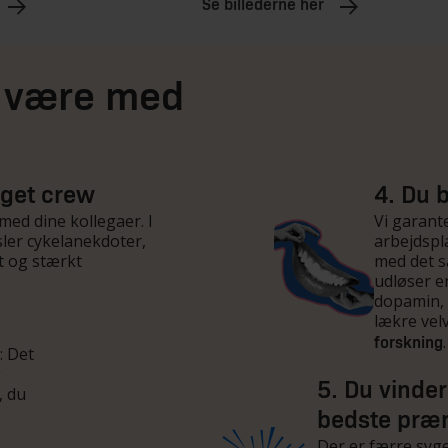
Se billederne her
t være med
 eget crew
4. Du b
med dine kollegaer. I
Vi garante
ler cykelanekdoter,
arbejdspl
t og stærkt
med det 
udløser e
dopamin, 
lækre vel
.
forskning
: Det
g
5. Du vinde
, du
bedste præ
Der er færre syg