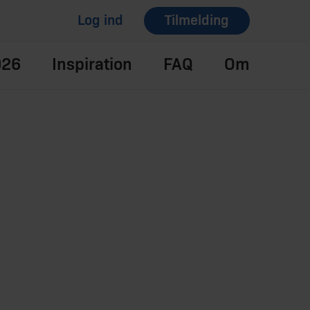
Log ind
Tilmelding
026
Inspiration
FAQ
Om