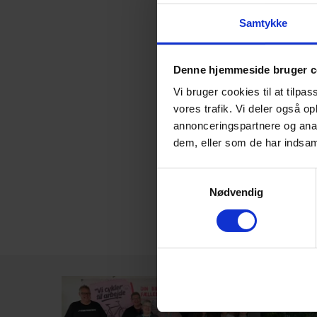
Samtykke
Denne hjemmeside bruger c
Vi bruger cookies til at tilpas
vores trafik. Vi deler også o
annonceringspartnere og anal
Samme
dem, eller som de har indsaml
61.516
Samtykkevalg
Nødvendig
DELTAGERE