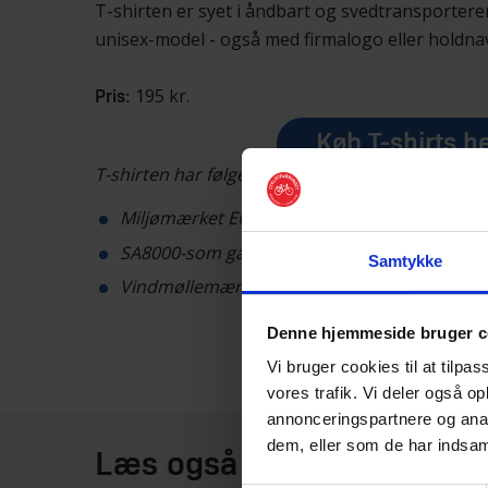
T-shirten er syet i åndbart og svedtransportere
unisex-model - også med firmalogo eller holdna
195 kr.
Pris:
Køb T-shirts h
T-shirten har følgende certificeringer:
Miljømærket EU-blomsten
SA8000-som garanterer social ansvarlighed 
Samtykke
Vindmøllemærket-som betyder produktion m
Denne hjemmeside bruger c
Vi bruger cookies til at tilpas
vores trafik. Vi deler også o
annonceringspartnere og anal
dem, eller som de har indsaml
Læs også