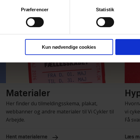
Præferencer
Statistik
Kun nødvendige cookies
Materialer
Hyp
Her finder du tilmeldingsskema, plakat,
Hvornå
webbanner og andre materialer til Vi Cykler til
vi cyk
Arbejde.
Få sva
Hent materialerne
Læs m