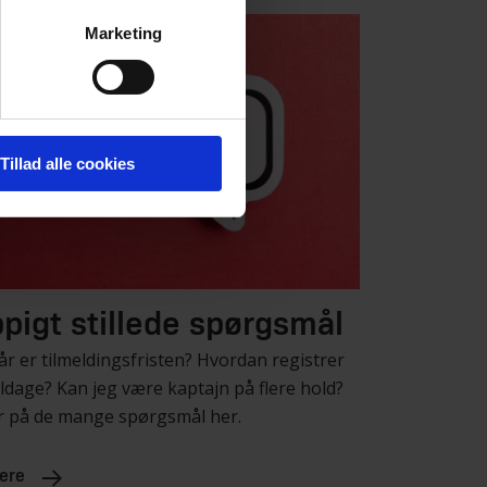
Marketing
Tillad alle cookies
pigt stillede spørgsmål
r er tilmeldingsfristen? Hvordan registrer
eldage? Kan jeg være kaptajn på flere hold?
r på de mange spørgsmål her.
ere