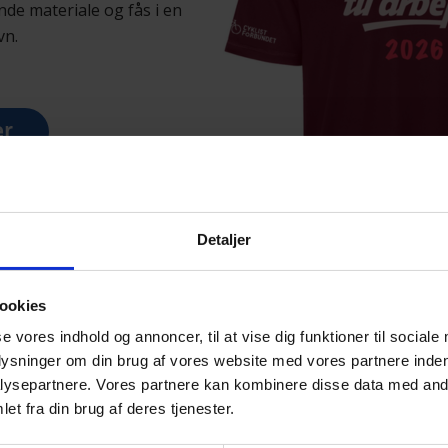
nde materiale og fås i en
vn.
er
i produktionen
Detaljer
ed vedvarende energikilder.
ookies
se vores indhold og annoncer, til at vise dig funktioner til sociale
plysninger om din brug af vores website med vores partnere inden
ysepartnere. Vores partnere kan kombinere disse data med andr
et fra din brug af deres tjenester.