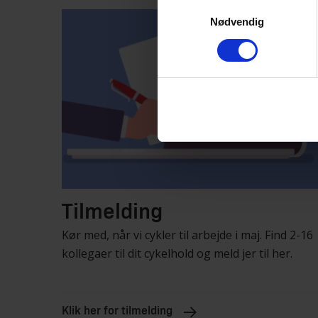
Samtykkevalg
Nødvendig
Tilmelding
Kør med, når vi cykler til arbejde i maj. Find 2-16
kollegaer til dit cykelhold og meld jer til her.
Klik her for tilmelding