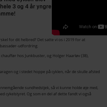
hele 3 og 4 år yngre
 samme!
skel for dit helbred? Det satte vi os i 2019 for at
bassadør-udfordring.
, chauffør hos Junkbuster, og Holger Haarløv (38),
 garagen og i stedet hoppe på cyklen, når de skulle afsted
gennemgående sundhedstjek, så vi kunne holde øje med,
ed cykelstyret. Og som en del af dette fandt vi også