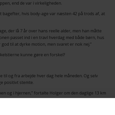
ppen, end de var i virkeligheden.
nt bagefter, hvis body-age var næsten 42 på trods af, at
e, der lå 7 år over hans reelle alder, men han måtte
onen passet ind i en travl hverdag med både børn, hus
 er god til at dyrke motion, men svaret er nok nej.”
kelstierne kunne gøre en forskel?
e til og fra arbejde hver dag hele måneden. Og selv
e positivt stemte.
pen og i hjernen,” fortalte Holger om den daglige 13 km
g en. Det er jo noget, der er med til at løfte humøret.”