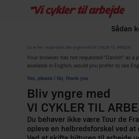
Sådan kø
Du er her:
Inspiration
Bliv yngre med VI CYKLER TIL ARBEJDE
Your browser has not requested "Danish" as a 
available in English, would you prefer to see En
/
Yes, please
No, thank you
Bliv yngre med
VI CYKLER TIL ARB
Du behøver ikke være Tour de Fran
opleve en helbredsforskel ved at
Ved at skifte bilturen til arbejde