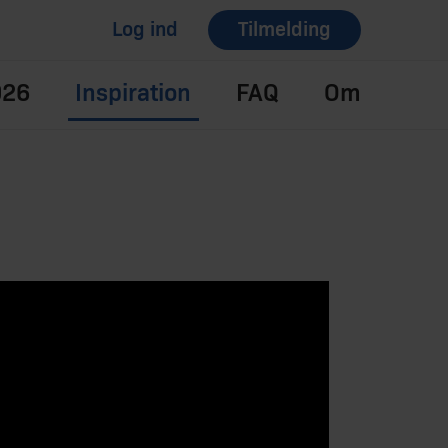
Log ind
Tilmelding
026
Inspiration
FAQ
Om