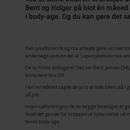
Bent og Holger på blot én måned 
i body-age. Og du kan gøre det
Kan cykelturen til og fra arbejde gøre en reel for
undersøge som en del af Supercykelstiernes am
De to friske deltagere? Det var Bent Jensen (34)
konsulent hos DR.
I en hel måned sagde de ja til at lade bilen stå i
på job.
Inden udfordringen fik de begge foretaget et 
hvad det gjorde for kroppen at bytte rattet ud m
deres body-age.