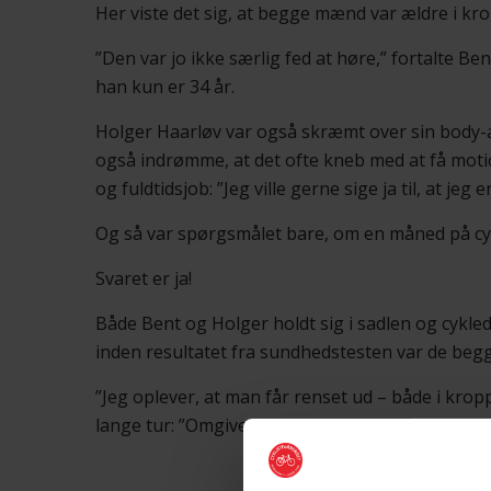
Her viste det sig, at begge mænd var ældre i kro
”Den var jo ikke særlig fed at høre,” fortalte Be
han kun er 34 år.
Holger Haarløv var også skræmt over sin body-ag
også indrømme, at det ofte kneb med at få moti
og fuldtidsjob: ”Jeg ville gerne sige ja til, at jeg
Og så var spørgsmålet bare, om en måned på cy
Svaret er ja!
Både Bent og Holger holdt sig i sadlen og cykled
inden resultatet fra sundhedstesten var de begg
”Jeg oplever, at man får renset ud – både i krop
lange tur: ”Omgivelserne. Naturen. Miljøet omkrin