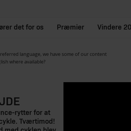
rer det for os
Præmier
Vindere 2
preferred language, we have some of our content
glish where available?
EJDE
ce-rytter for at
 cykle. Tværtimod!
 ud med cyklen blev