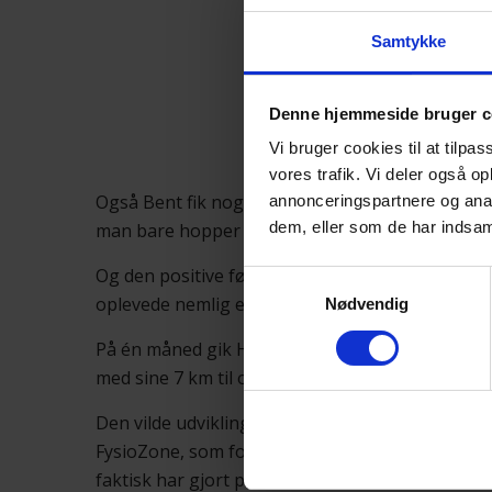
Samtykke
”Jeg opleve
Omgivelserne. 
Denne hjemmeside bruger c
Vi bruger cookies til at tilpas
vores trafik. Vi deler også o
Også Bent fik noget ud af cykelturen: ”Man bliver
annonceringspartnere og anal
dem, eller som de har indsaml
man bare hopper ind i bilen.”
Og den positive følelse i kroppen kunne også s
Samtykkevalg
oplevede nemlig en markant forbedring.
Nødvendig
På én måned gik Holger fra en body-age på 45 år 
med sine 7 km til og fra arbejde gik fra 42 til 3
Den vilde udvikling overraskede ikke blot de to
FysioZone, som foretog testen: ”Det overrasker 
faktisk har gjort på så kort tid.”