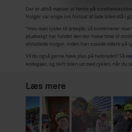
Der er altså masser at hente på sundhedskontoe
Holger var enige om fortsat at lade bilen stå i 
”Hvis man cykler til arbejde, så kombinerer man 
pludseligt har fundet den der halve time til mot
afsluttede Holger, inden han susede videre på cy
Vil du også gerne have plus på helbredet? Så
væ
kollegaer, og skift bilen ud med cyklen, når du sk
Læs mere