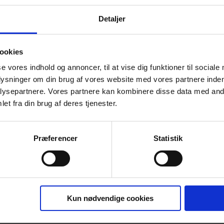
Detaljer
r, at man får renset ud – både i kroppen o
Naturen. Miljøet omkring en. Det er jo no
ookies
til at løfte humøret.”
se vores indhold og annoncer, til at vise dig funktioner til sociale
Holger - om sin daglige 13 km lange tur
plysninger om din brug af vores website med vores partnere inden
 morgenfrisk og får lige gang i systemet i stedet for, at
ysepartnere. Vores partnere kan kombinere disse data med andr
et fra din brug af deres tjenester.
es på tallene i sundhedstesten. Både Holger og Bent
Præferencer
Statistik
til bare 41 år og fik altså barberet 4 år af, mens Bent
9 år og blev dermed hele 3 år yngre i body-age.
 deltagere, men også Martin Olsen, Fysioterapeut hos
Kun nødvendige cookies
mig lidt, at de kan forbedre sig så meget, som de rent