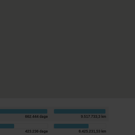
Cykeldage
KM
662.444 dage
9.517.733,3 km
423.236 dage
6.425.231,53 km