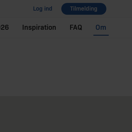
Log ind
Tilmelding
026
Inspiration
FAQ
Om