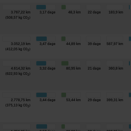
3.767,22 km
3,17 dage
48,3 km
22 dage
183,9 km
(508,57 kg CO
)
2
3.052,19 km
3,47 dage
44,89 km
39 dage
587,97 km
(412,05 kg CO
)
2
4.614,32 km
3,32 dage
80,95 km
21 dage
360,8 km
(622,93 kg CO
)
2
2.778,75 km
3,44 dage
53,44 km
29 dage
399,31 km
(375,13 kg CO
)
2