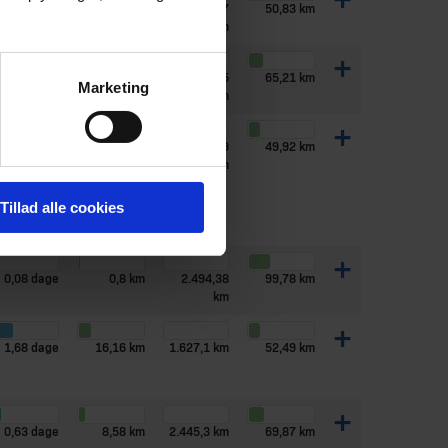
+
0,58 dage
5,65 km
1.829,97
50,83 km
km
+
0,66 dage
11,06 km
2.477,95
65,21 km
Marketing
km
+
1,18 dage
9,19 km
1.397,69
49,92 km
km
Tillad alle cookies
+
0,08 dage
0,8 km
2.494,38
99,78 km
km
+
1,68 dage
16,16 km
1.627,1 km
52,49 km
+
0,63 dage
8,58 km
2.445,3 km
69,87 km