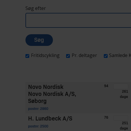
Søg efter
Fritidscykling
Pr. deltager
Samlede 
Navn
Deltagere
Dage
Novo Nordisk
94
261
Novo Nordisk A/S,
dage
Søborg
postnr: 2860
H. Lundbeck A/S
76
251
postnr: 2500
dage