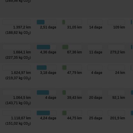
(289,56 kg CO
)
2
1.397,2 km
2,51 dage
31,05 km
14 dage
109 km
(188,62 kg CO
)
2
1.684,1 km
4,36 dage
67,36 km
11 dage
279,2 km
(227,35 kg CO
)
2
1.624,97 km
3,18 dage
47,79 km
4 dage
24 km
(219,37 kg CO
)
2
1.064,5 km
4 dage
39,43 km
20 dage
92,1 km
(143,71 kg CO
)
2
1.118,67 km
4,24 dage
44,75 km
25 dage
201,9 km
(151,02 kg CO
)
2