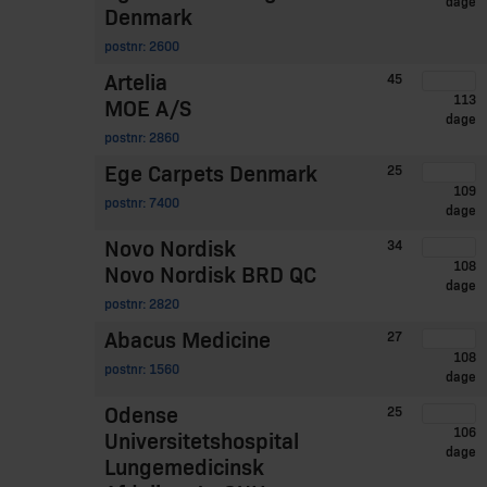
dage
Denmark
postnr: 2600
Artelia
45
113
MOE A/S
dage
postnr: 2860
Ege Carpets Denmark
25
109
postnr: 7400
dage
Novo Nordisk
34
108
Novo Nordisk BRD QC
dage
postnr: 2820
Abacus Medicine
27
108
postnr: 1560
dage
Odense
25
106
Universitetshospital
dage
Lungemedicinsk