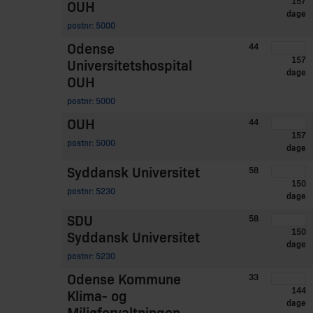
157
OUH
dage
postnr: 5000
Odense
44
157
Universitetshospital
dage
OUH
postnr: 5000
OUH
44
157
postnr: 5000
dage
Syddansk Universitet
58
150
postnr: 5230
dage
SDU
58
150
Syddansk Universitet
dage
postnr: 5230
Odense Kommune
33
144
Klima- og
dage