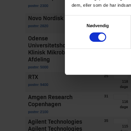
131
dem, eller som de har indsaml
postnr: 2300
dage
Novo Nordisk
38
Samtykkevalg
130
Nødvendig
postnr: 2820
dage
Odense
28
123
Universitetshospital
dage
Klinisk Mikrobiologisk
Afdeling
postnr: 5000
RTX
25
118
postnr: 9400
dage
Amgen Research
31
116
Copenhagen
dage
postnr: 2100
Agilent Technologies
35
115
Agilent Technologies