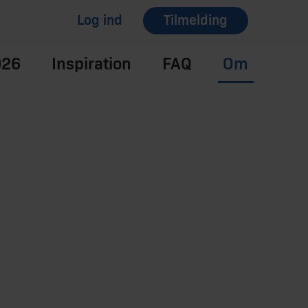
Log ind
Tilmelding
026
Inspiration
FAQ
Om