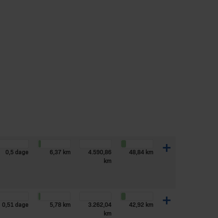
Samlet
Dage
KM
KM
KM
/deltager
/deltager
/deltager
+
0,5 dage
6,37 km
4.590,86
48,84 km
km
+
0,51 dage
5,78 km
3.262,04
42,92 km
km