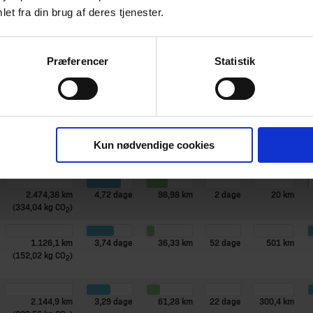
1.626,57 km
3,64 dage
45,18 km
21 dage
203,4 km
et fra din brug af deres tjenester.
(219,59 kg CO
)
2
2.057,65 km
3,42 dage
54,15 km
25 dage
420,3 km
Præferencer
Statistik
(277,78 kg CO
)
2
1.140,26 km
4,39 dage
40,72 km
33 dage
257,43 km
(153,94 kg CO
)
2
Kun nødvendige cookies
2.474,38 km
4,72 dage
98,98 km
2 dage
20 km
(334,04 kg CO
)
2
1.126,1 km
3,74 dage
36,33 km
52 dage
501 km
(152,02 kg CO
)
2
2.144,9 km
3,29 dage
61,28 km
22 dage
300,4 km