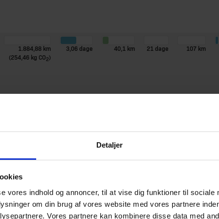
1.884,88 km
3,06 dage
40,1 km
21 dage
107 km
(254,46 kg CO
)
2
1.884,88 km
3,06 dage
40,1 km
21 dage
107 km
Detaljer
(254,46 kg CO
)
2
ookies
2.639,6 km
4,28 dage
82,49 km
8 dage
121,2 km
se vores indhold og annoncer, til at vise dig funktioner til sociale
(356,35 kg CO
)
2
plysninger om din brug af vores website med vores partnere inden
ysepartnere. Vores partnere kan kombinere disse data med andr