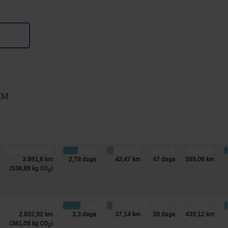
KM
Fritid
KM
Dage
KM
Dage
KM
(kg CO
sparet)
/deltager
/deltager
2
3.991,8 km
2,78 dage
42,47 km
47 dage
599,06 km
(538,89 kg CO
)
2
2.822,92 km
3,3 dage
37,14 km
39 dage
439,12 km
(381,09 kg CO
)
2