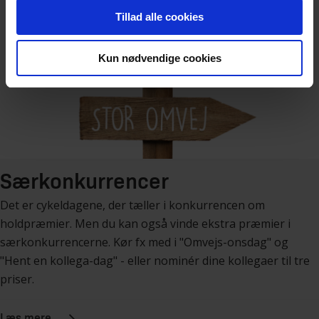
Tillad alle cookies
Kun nødvendige cookies
Særkonkurrencer
Det er cykeldagene, der tæller i konkurrencen om
holdpræmier. Men du kan også vinde ekstra præmier i
særkonkurrencerne. Kør fx med i "Omvejs-onsdag" og
"Hent en kollega-dag" - eller nominér dine kollegaer til tre
priser.
Læs mere