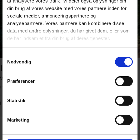
at analysere vores trafik. Vi deler også oplysninger om
din brug af vores website med vores partnere inden for
sociale medier, annonceringspartnere og
analysepartnere. Vores partnere kan kombinere disse
data med andre oplysninger, du har givet dem, eller som
de har indsamlet fra din brug af deres tjenester.
Samtykkevalg
Nødvendig
Inspiration til din cykling
Vi klæder dig på til Vi Cykler til Arbejde med det bedste
Præferencer
inden for gode råd, guides og inspiration.
Statistik
Læs mere
Marketing