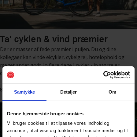
Ta' cyklen & vind præmier
Der er masser af fede præmier i puljen. Du og dine
kollegaer kan vinde elcykler, cykelgrej, hotelophold og
meget andet godt. Jo flere dage I cykler - jo større er
chancen for at vinde!
Se alle præmierne her
Samtykke
Detaljer
Om
Denne hjemmeside bruger cookies
Vi bruger cookies til at tilpasse vores indhold og
annoncer, til at vise dig funktioner til sociale medier og til